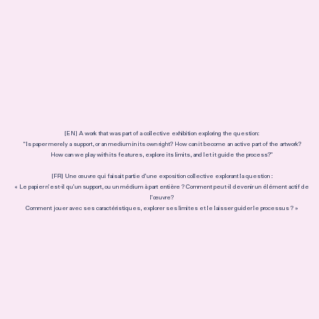
[EN] A work that was part of a collective exhibition exploring the question:
“Is paper merely a support, or an medium in its own right? How can it become an active part of the artwork?
How can we play with its features, explore its limits, and let it guide the process?”
[FR] Une œuvre qui faisait partie d’une exposition collective explorant la question :
« Le papier n’est-il qu’un support, ou un médium à part entière ? Comment peut-il devenir un élément actif de
l’œuvre?
Comment jouer avec ses caractéristiques, explorer ses limites et le laisser guider le processus ? »